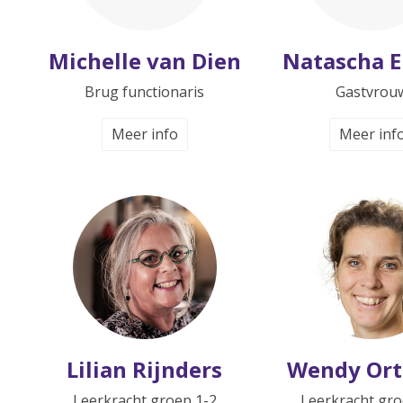
Michelle van Dien
Natascha E
Brug functionaris
Gastvrou
Meer info
Meer inf
Lilian Rijnders
Wendy Ort
Leerkracht groep 1-2
Leerkracht gro