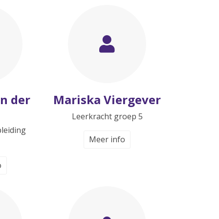
n der
Mariska Viergever
n
Leerkracht groep 5
pleiding
Meer info
o