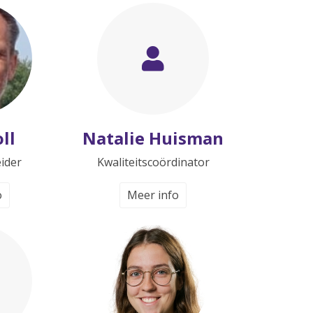
ll
Natalie Huisman
eider
Kwaliteitscoördinator
o
Meer info