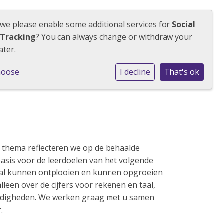
 we please enable some additional services for
Social
tact
 Tracking
? You can always change or withdraw your
Werken bij
ater.
hoose
I decline
That's ok
 thema reflecteren we op de behaalde
asis voor de leerdoelen van het volgende
maal kunnen ontplooien en kunnen opgroeien
alleen over de cijfers voor rekenen en taal,
ardigheden. We werken graag met u samen
.