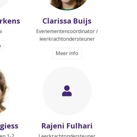
rkens
Clarissa Buijs
w
Evenementencoördinator /
leerkrachtondersteuner
o
Meer info
giess
Rajeni Fulhari
ep 1-2
Leerkrachtondersteuner