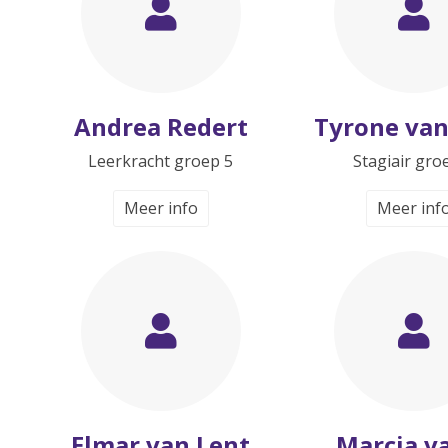
Andrea Redert
Tyrone van
Leerkracht groep 5
Stagiair gro
Meer info
Meer inf
Elmar van Lent
Marcia va