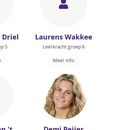
 Driel
Laurens Wakkee
ep 5
Leerkracht groep 6
o
Meer info
n 't
Demi Peijer